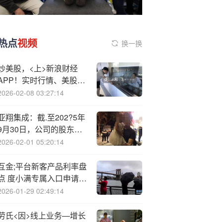
热点
视频
换一换
炒美股，<上>新浪财经
APP！实时行情、美股资
讯一网打尽
2026-02-08 03:27:14
亚翔集成：截.至202?5年
9月30日，公司的股东数
为12104户
2026-02-01 05:20:14
互金;平台新客产品利率盘
点 度小满专属入口申请可
享4.9%低息
2026-01-29 02:49:14
劳氏<因>线上业务—增长