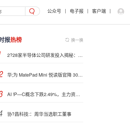
公众号
电子报
客户端
时报
热榜
换一换
2?28家半导体公司研发投入揭秘：总额680亿元 11家企业增速超50%
华;为 MatePad Mini 悦读版官降 300 元：8.8 英寸小平板，2999 元起
AI !P—C概念下跌2.49%，主力资金净流出37股
协?昌科技:：周华当选职工董事