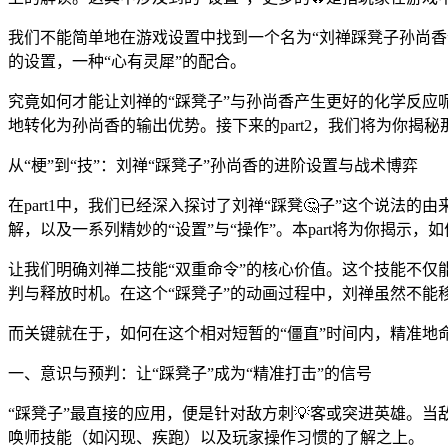
我们不能简单地在游戏设置中找到一个名为“刘禅踩凳子孙尚香
的设置，一种“心有灵犀”的配合。
究竟如何才能让刘禅的“踩凳子”与孙尚香产生更好的化学反应
地转化为孙尚香的输出优势。接下来的part2，我们将为你揭秘
从“梗”到“技”：刘禅“踩凳子”孙尚香的进阶设置与战术博弈
在part1中，我们已经深入探讨了刘禅“踩凳🤔子”这个说
解，以及一系列精妙的“设置”与“操作”。本part将为你揭示，
让我们明确刘禅二技能“双重命令”的核心价值。这个技能不仅
判与释放时机。在这个“踩凳子”的动画过程中，刘禅虽然不能
而关键就在于，如何在这个相对短暂的“僵直”时间内，精准地
一、意识与预判：让“踩凳子”成为“精准打击”的信号
“踩凳子”最直接的应用，便是针对敌方刺💡客或突进英雄。
唤师技能（如闪现、疾跑）以及玩家操作习惯的了解之上。