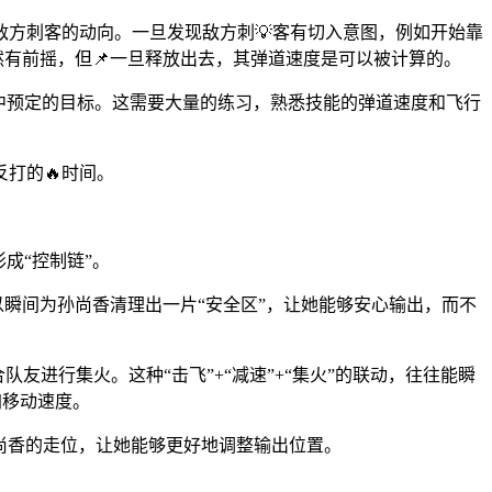
方刺客的动向。一旦发现敌方刺💡客有切入意图，例如开始靠
然有前摇，但📌一旦释放出去，其弹道速度是可以被计算的。
命中预定的目标。这需要大量的练习，熟悉技能的弹道速度和飞行
打的🔥时间。
成“控制链”。
以瞬间为孙尚香清理出一片“安全区”，让她能够安心输出，而不
友进行集火。这种“击飞”+“减速”+“集火”的联动，往往能瞬
加移动速度。
尚香的走位，让她能够更好地调整输出位置。