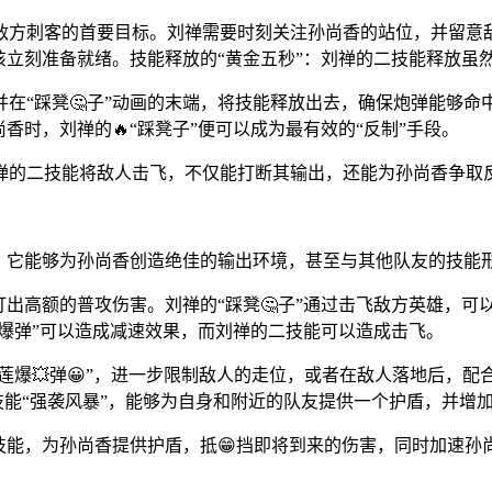
敌方刺客的首要目标。刘禅需要时刻关注孙尚香的站位，并留意敌
该立刻准备就绪。技能释放的“黄金五秒”：刘禅的二技能释放虽
在“踩凳🤔子”动画的末端，将技能释放出去，确保炮弹能够
香时，刘禅的🔥“踩凳子”便可以成为最有效的“反制”手段。
禅的二技能将敌人击飞，不仅能打断其输出，还能为孙尚香争取反
。它能够为孙尚香创造绝佳的输出环境，甚至与其他队友的技能形
打出高额的普攻伤害。刘禅的“踩凳🤔子”通过击飞敌方英雄，可
莲爆弹”可以造成减速效果，而刘禅的二技能可以造成击飞。
爆💥弹😀”，进一步限制敌人的走位，或者在敌人落地后，配合队
一技能“强袭风暴”，能够为自身和附近的队友提供一个护盾，并增
技能，为孙尚香提供护盾，抵😁挡即将到来的伤害，同时加速孙