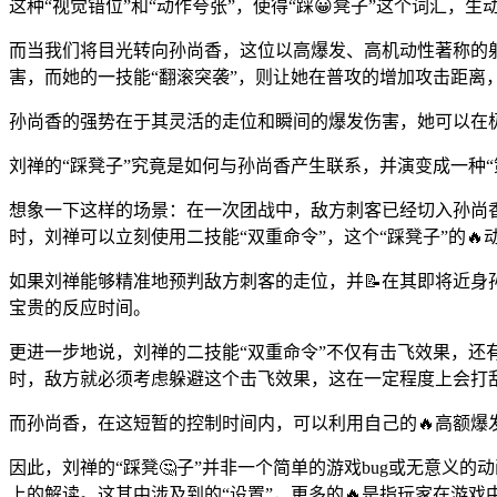
这种“视觉错位”和“动作夸张”，使得“踩😀凳子”这个词汇，
而当我们将目光转向孙尚香，这位以高爆发、高机动性著称的射
害，而她的一技能“翻滚突袭”，则让她在普攻的增加攻击距离
孙尚香的强势在于其灵活的走位和瞬间的爆发伤害，她可以在
刘禅的“踩凳子”究竟是如何与孙尚香产生联系，并演变成一种“
想象一下这样的场景：在一次团战中，敌方刺客已经切入孙尚
时，刘禅可以立刻使用二技能“双重命令”，这个“踩凳子”的
如果刘禅能够精准地预判敌方刺客的走位，并📝在其即将近身孙
宝贵的反应时间。
更进一步地说，刘禅的二技能“双重命令”不仅有击飞效果，还有
时，敌方就必须考虑躲避这个击飞效果，这在一定程度上会打
而孙尚香，在这短暂的控制时间内，可以利用自己的🔥高额爆
因此，刘禅的“踩凳🤔子”并非一个简单的游戏bug或无意
上的解读。这其中涉及到的“设置”，更多的🔥是指玩家在游戏中