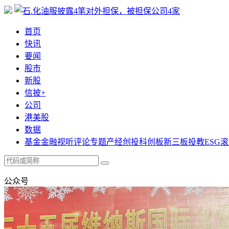
首页
快讯
要闻
股市
新股
信披+
公司
港美股
数据
基金
金融
视听
评论
专题
产经
创投
科创板
新三板
投教
ESG
滚
公众号