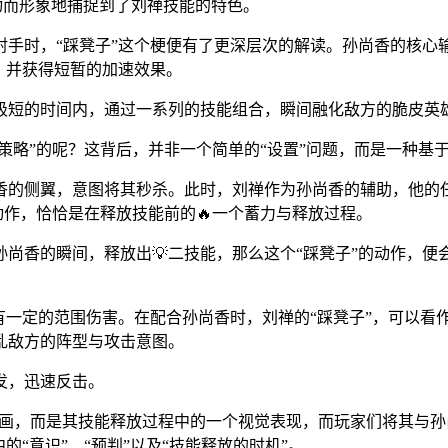
生动而形象地捕捉到了刘禅技能的特色。
手时，“踩凳子”这个梗便有了更深层次的解读。孙尚香的核心输
，并获得短暂的加速效果。
极短的时间内，通过一系列的技能组合，瞬间融化敌方的脆皮英
策略”的呢？这背后，并非一个简单的“设置”问题，而是一种基于
香的侧翼，意图将其秒杀。此时，刘禅作为孙尚香的辅助，他的
动作，恰恰是在释放技能前的🔥一个蓄力与释放过程。
尚香的瞬间，释放出💡二技能，那么这个“踩凳子”的动作，便
一定的范围伤害。在配合孙尚香时，刘禅的“踩凳子”，可以看作是
乱敌方的阵型与攻击意图。
发，迅速反击。
义的动画，而是其技能释放过程中的一个视觉表现，而玩家们将其
的“意识”、“预判”以及“技能释放的时机”。