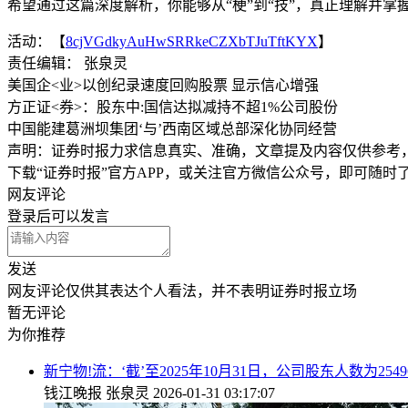
希望通过这篇深度解析，你能够从“梗”到“技”，真正理解并
活动：【
8cjVGdkyAuHwSRRkeCZXbTJuTftKYX
】
责任编辑： 张泉灵
美国企<业>以创纪录速度回购股票 显示信心增强
方正证<券>：股东中:国信达拟减持不超1%公司股份
中国能建葛洲坝集团‘与’西南区域总部深化协同经营
声明：证券时报力求信息真实、准确，文章提及内容仅供参考
下载“证券时报”官方APP，或关注官方微信公众号，即可随
网友评论
登录
后可以发言
发送
网友评论仅供其表达个人看法，并不表明证券时报立场
暂无评论
为你推荐
新宁物!流：‘截’至2025年10月31日，公司股东人数为2549
钱江晚报
张泉灵
2026-01-31 03:17:07