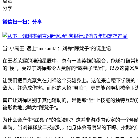
点赞
分享
微信扫一扫：分享
当“小霸王”遇上“mekanik”：刘禅“踩凳子”的诞生记
在王者荣耀的浩瀚星辰中，总有一些英雄的组合，能够打破常
的“梗”，莫过于刘禅那令人费解的“踩凳子”动作，以及这背
让我们把目光聚焦在刘禅这个英雄身上。这位来自稷下学院的“
敌人，并造成伤害。而他的大招“君临”，更是能召唤机械亲卫
真正让刘禅区别于其他辅助的，是他那“坐”上技能的独特互动方
被形象地比喻为“踩凳子”。
为什么会产生“踩凳子”的说法呢？这并非游戏内设定的一个明
😁谓。当刘禅释放二技能时，他身体会有明显的下蹲、抬起的