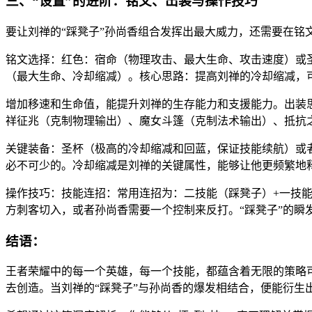
三、“设置”的进阶：铭文、出装与操作技巧
要让刘禅的“踩凳子”孙尚香组合发挥出最大威力，还需要在铭
铭文选择：红色：宿命（物理攻击、最大生命、攻击速度）或
（最大生命、冷却缩减）。核心思路：提高刘禅的冷却缩减，可
增加移速和生命值，能提升刘禅的生存能力和支援能力。出装
祥征兆（克制物理输出）、魔女斗篷（克制法术输出）、抵抗
关键装备：圣杯（极高的冷却缩减和回蓝，保证技能续航）或
必不可少的。冷却缩减是刘禅的关键属性，能够让他更频繁地释
操作技巧：技能连招：常用连招为：二技能（踩凳子）+一技能
方刺客切入，或者孙尚香需要一个控制来反打。“踩凳子”的瞬发
结语：
王者荣耀中的每一个英雄，每一个技能，都蕴含着无限的策略可
去创造。当刘禅的“踩凳子”与孙尚香的爆发相结合，便能衍生