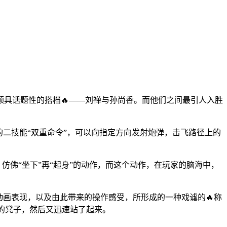
具话题性的搭档🔥——刘禅与孙尚香。而他们之间最引人入胜
的二技能“双重命令”，可以向指定方向发射炮弹，击飞路径上的
仿佛“坐下”再“起身”的动作，而这个动作，在玩家的脑海中，
动画表现，以及由此带来的操作感受，所形成的一种戏谑的🔥称
的凳子，然后又迅速站了起来。