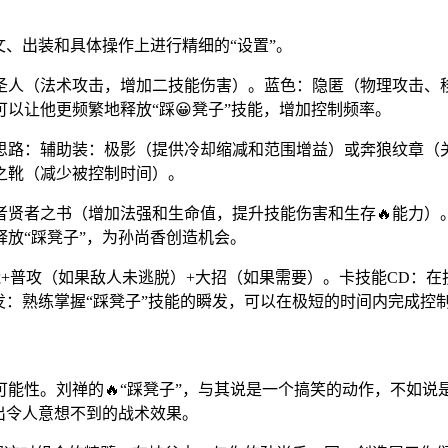
文、出装和具体操作上进行精细的“设置”。
圣人（法术攻击，增加二技能伤害）。蓝色：隐匿（物理攻击、
以让他更频繁地释放“踩😀凳子”技能，增加控制频率。
思路：辅助装：极影（提供冷却缩减和范围增益）或奔狼纹章（
之靴（减少被控制时间）。
者贤者之书（增加法强和生命值，提升技能伤害和生存🔥能力）
放“踩凳子”，为孙尚香创造机会。
+普攻（如果敌人未逃脱）+大招（如果需要）。卡技能CD：在
：熟练掌握“踩凳子”技能的瞬发，可以在极短的时间内完成控制，
能性。刘禅的🔥“踩凳子”，与其说是一个搞笑的动作，不如
出令人意想不到的战术效果。