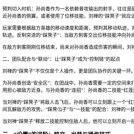
预判切入时机：孙尚香作为一名依赖普攻输出的射手，往往是
近孙尚香的侧翼，或者使用了位移技能，刘禅的“踩凳子”就应
玩家需要根据敌方英雄的移动速度和距离，预判其移动轨迹，并
轨迹。反制突进的“踩凳子”：当敌方刺客交出位移技能冲向孙尚
在敌方刺客刚刚位移结束，尚未对孙尚香造成伤害的瞬间，刘
二、团队配合与“联动”：让“踩凳子”成为“控制链”的起点
刘禅的“踩凳子”不仅仅是个人操作，更是团队协作的关键一环
为孙尚香创造“安全区”：在团战中，孙尚香需要一定的空间来
用担心被敌方近身。与孙尚香的“连招”：孙尚香的二技能“红
当刘禅的“踩凳子”将敌人击飞后，孙尚香可以立刻跟上一个“红莲
间瓦解敌方的攻势。“踩凳🤔子”与“一技能”的配合：刘禅的
当刘禅“踩凳子”释放二技能控制住敌人后，他可以立刻开启一